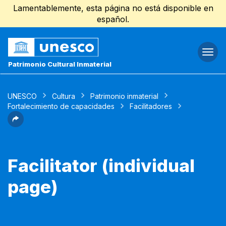
Lamentablemente, esta página no está disponible en
español.
Togg
navi
Patrimonio Cultural Inmaterial
UNESCO
Cultura
Patrimonio inmaterial
Fortalecimiento de capacidades
Facilitadores
Facilitator (individual
page)