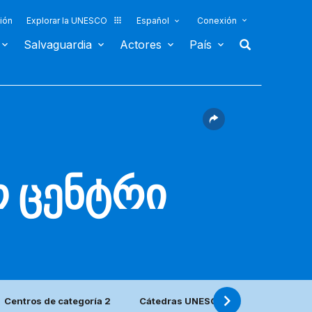
ión
Explorar la UNESCO
Español
Conexión
Salvaguardia
Actores
País
 ცენტრი
Centros de categoría 2
Cátedras UNESCO y Redes UNITWIN