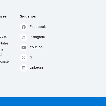
aves
Síguenos
Facebook
tivas
Instagram
tales
Youtube
 la
al
𝕏
Comité
Linkedin