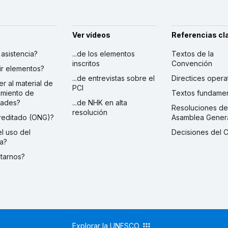
Ver vídeos
Referencias cl
r asistencia?
...de los elementos
Textos de la
inscritos
Convención
ibir elementos?
...de entrevistas sobre el
Directices opera
er al material de
PCI
imiento de
Textos fundamen
dades?
...de NHK en alta
Resoluciones de
resolución
creditado (ONG)?
Asamblea Gener
 el uso del
Decisiones del 
a?
ctarnos?
Explorar la UNESCO