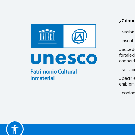
¿Cómo
...recibi
...inscr
...acced
fortalec
capaci
...ser a
...pedir
emblem
...conta