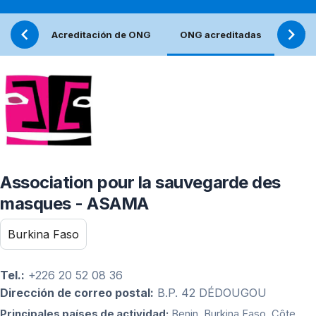
Acreditación de ONG
ONG acreditadas
Refle
Association pour la sauvegarde des
masques - ASAMA
Burkina Faso
Tel.:
+226 20 52 08 36
Dirección de correo postal:
B.P. 42 DÉDOUGOU
Principales países de actividad:
Benin, Burkina Faso, Côte