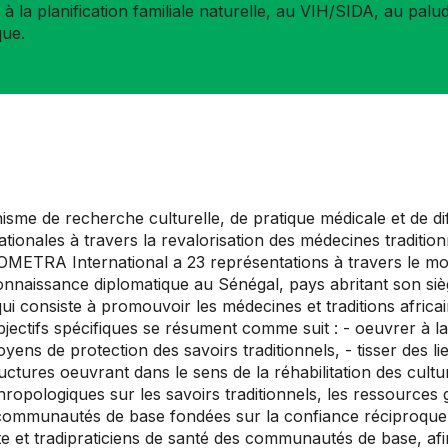
, à la planification familiale naturelle, au VIH/SIDA, au palu
ue.
me de recherche culturelle, de pratique médicale et de dif
nationales à travers la revalorisation des médecines traditio
PROMETRA International a 23 représentations à travers le m
connaissance diplomatique au Sénégal, pays abritant son s
ui consiste à promouvoir les médecines et traditions africain
bjectifs spécifiques se résument comme suit : - oeuvrer à la 
oyens de protection des savoirs traditionnels, - tisser des l
ructures oeuvrant dans le sens de la réhabilitation des cultur
pologiques sur les savoirs traditionnels, les ressources gé
s communautés de base fondées sur la confiance réciproque
lte et tradipraticiens de santé des communautés de base, afin