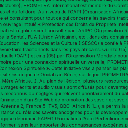
tellectuelle), PROMETRA International est membre du Comit
ues et du folklore. Au niveau de l’OAPI (Organisation Afric
et consultant pour tout ce qui concerne les savoirs traditi
uvrage intitulé « Protection des Droits de Propriété Intell
 est régulièrement consulté par l’ARIPO (Organisation Rég
e la Santé), l’UA (Union Africaine), etc., dans des domaines 
Education, les Sciences et la Culture (ISESCO) a confié à 
oir-faire traditionnels dans les pays africains. Quinze (15)
ectuelle (OAPI) et cinq (05) par l’Organisation Mondiale pou
 mémoire pour une connexion spirituelle universelle, PROME
Connexion Spirituelle ». Cette initiative vise à panser les p
st le site historique de Ouidah au Bénin, sur lequel PROMETR
a Mère Afrique…). Au plan de l’édition, plusieurs ressources
rages écrits et audio visuels sont diffusés pour davantage
oirs méconnus ou négligés qui relèvent prioritairement du pa
’animation d’un Site Web de promotion des savoir et savoir-f
on (Antenne 2, France 5, TV5, BBC, Africa N 1...), a permis 
’importance du rôle des savoirs endogènes pour le développ
gogique dénommé FAPEG (Formation d’Auto Perfectionnement
 déformer, sans leur apporter des connaissances exogènes 