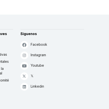
aves
Síguenos
Facebook
tivas
Instagram
tales
Youtube
 la
al
𝕏
Comité
Linkedin