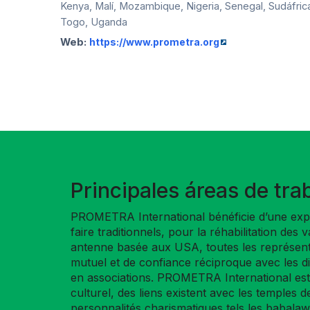
Kenya, Malí, Mozambique, Nigeria, Senegal, Sudáfric
Togo, Uganda
Web:
https://www.prometra.org
Principales áreas de tra
PROMETRA International bénéficie d’une expéri
faire traditionnels, pour la réhabilitation des
antenne basée aux USA, toutes les représenta
mutuel et de confiance réciproque avec les d
en associations. PROMETRA International est 
culturel, des liens existent avec les temples d
personnalités charismatiques tels les babalawo