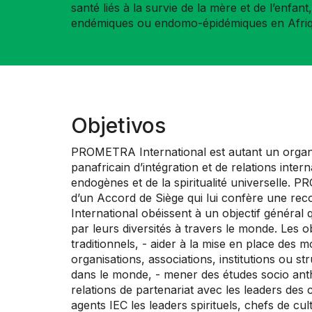
santé liés à la survie de la mère et de l’enfant
endémiques ou endomo-épidémiques en Afriq
Objetivos
PROMETRA International est autant un organis
panafricain d’intégration et de relations inter
endogènes et de la spiritualité universelle. 
d’un Accord de Siège qui lui confère une re
International obéissent à un objectif général q
par leurs diversités à travers le monde. Les o
traditionnels, - aider à la mise en place des m
organisations, associations, institutions ou st
dans le monde, - mener des études socio anthro
relations de partenariat avec les leaders de
agents IEC les leaders spirituels, chefs de cu