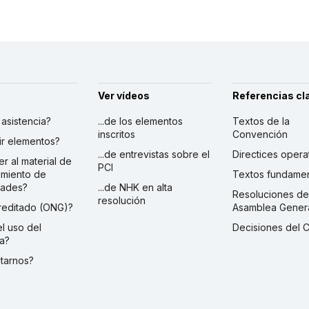
Ver vídeos
Referencias cl
r asistencia?
...de los elementos
Textos de la
inscritos
Convención
ibir elementos?
...de entrevistas sobre el
Directices opera
er al material de
PCI
imiento de
Textos fundamen
dades?
...de NHK en alta
Resoluciones de
resolución
creditado (ONG)?
Asamblea Gener
 el uso del
Decisiones del 
a?
ctarnos?