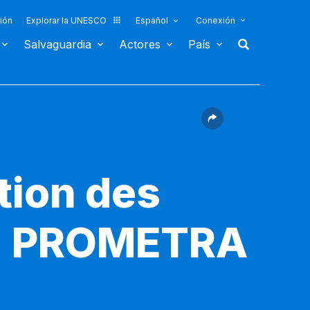
ión
Explorar la UNESCO
Español
Conexión
Salvaguardia
Actores
País
tion des
s - PROMETRA