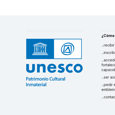
¿Cómo
...recibi
...inscr
...acced
fortalec
capaci
...ser a
...pedir
emblem
...conta