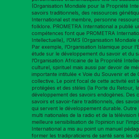
(Organisation Mondiale pour la Propriété In
savoirs traditionnels, des ressources génétiq
International est membre, personne ressource 
folklore. PROMETRA International a publié un o
compétences font que PROMETRA International
Intellectuelle), l’OMS (Organisation Mondiale d
Par exemple, l’Organisation Islamique pour l’
étude sur le développement du savoir et du sav
l’Organisation Africaine de la Propriété Intell
culturel, spirituel mais aussi par devoir de
importante intitulée « Voie du Souvenir et de 
collective. Le point focal de cette activité e
protégées et des stèles (la Porte du Retour, l
développement des savoirs endogènes. Des ouv
savoirs et savoir-faire traditionnels, des sav
qui servent le développement durable. Outre l
multi nationales de la radio et de la télévisi
meilleure sensibilisation de l’opinion sur l
International a mis au point un manuel péda
former les tradipraticiens de santé sans les