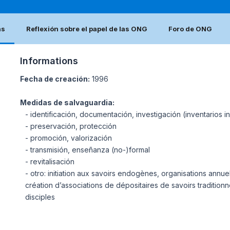
as
Reflexión sobre el papel de las ONG
Foro de ONG
Informations
Fecha de creación:
1996
Medidas de salvaguardia:
- identificación, documentación, investigación (inventarios i
- preservación, protección
- promoción, valorización
- transmisión, enseñanza (no-)formal
- revitalisación
- otro: initiation aux savoirs endogènes, organisations annu
création d’associations de dépositaires de savoirs tradition
disciples