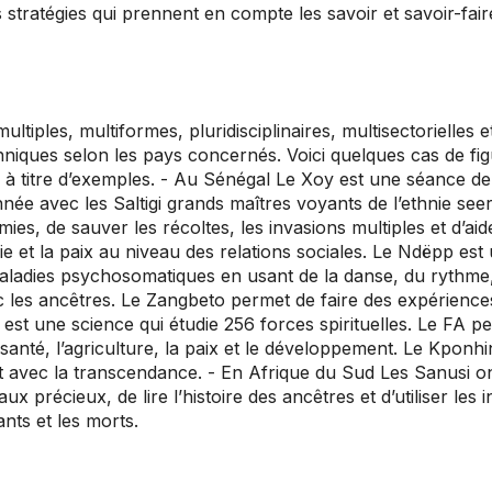
stratégies qui prennent en compte les savoir et savoir-faire
iples, multiformes, pluridisciplinaires, multisectorielles e
iques selon les pays concernés. Voici quelques cas de figure
s à titre d’exemples. - Au Sénégal Le Xoy est une séance de
 avec les Saltigi grands maîtres voyants de l’ethnie seere
ies, de sauver les récoltes, les invasions multiples et d’ai
ie et la paix au niveau des relations sociales. Le Ndëpp es
 maladies psychosomatiques en usant de la danse, du rythme,
c les ancêtres. Le Zangbeto permet de faire des expérie
st une science qui étudie 256 forces spirituelles. Le FA perm
anté, l’agriculture, la paix et le développement. Le Kponhi
ec la transcendance. - En Afrique du Sud Les Sanusi ont la 
ux précieux, de lire l’histoire des ancêtres et d’utiliser les
nts et les morts.