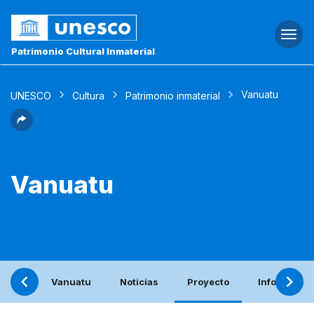
Togg
navi
Patrimonio Cultural Inmaterial
Vanuatu
UNESCO
Cultura
Patrimonio inmaterial
Vanuatu
Vanuatu
Noticias
Proyecto
Informe per