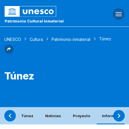
Togg
navi
Patrimonio Cultural Inmaterial
Túnez
UNESCO
Cultura
Patrimonio inmaterial
Túnez
Túnez
Noticias
Proyecto
Informe perió