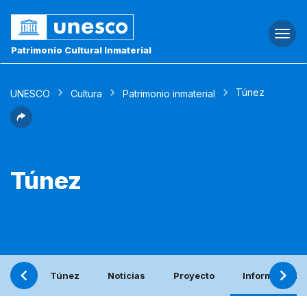
Togg
navi
Patrimonio Cultural Inmaterial
Túnez
UNESCO
Cultura
Patrimonio inmaterial
Túnez
Túnez
Noticias
Proyecto
Informe perió