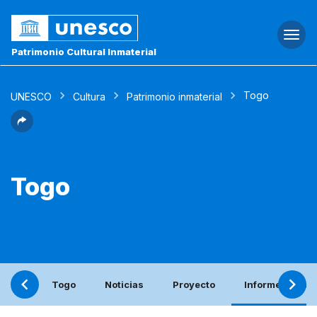
Togg
navi
Patrimonio Cultural Inmaterial
Togo
UNESCO
Cultura
Patrimonio inmaterial
Togo
Togo
Noticias
Proyecto
Informe periód