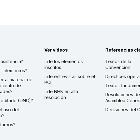
Ver vídeos
Referencias cl
r asistencia?
...de los elementos
Textos de la
inscritos
Convención
ibir elementos?
...de entrevistas sobre el
Directices opera
er al material de
PCI
imiento de
Textos fundamen
dades?
...de NHK en alta
Resoluciones de
resolución
creditado (ONG)?
Asamblea Gener
 el uso del
Decisiones del 
a?
ctarnos?