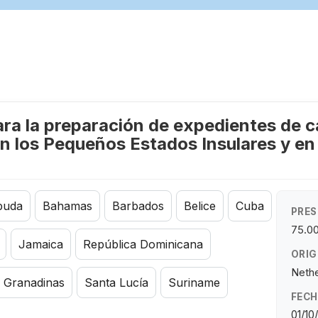
a la preparación de expedientes de ca
 los Pequeños Estados Insulares y en 
buda
Bahamas
Barbados
Belice
Cuba
PRES
75.0
Jamaica
República Dominicana
ORIG
Nethe
s Granadinas
Santa Lucía
Suriname
FECH
01/10