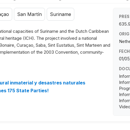
açao
San Martín
Suriname
PRES
635.
national capacities of Suriname and the Dutch Caribbean
ORIG
ral heritage (ICH). The project involved a national
Nethe
 Bonaire, Curaçao, Saba, Sint Eustatius, Sint Marteen and
FECH
e implementation of the 2003 Convention, community-
01/05
DOC
Infor
Infor
tural inmaterial y desastres naturales
Progr
s 175 State Parties!
Infor
Infor
Video