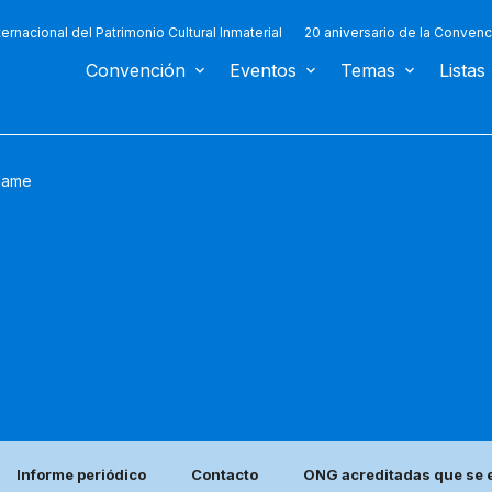
ternacional del Patrimonio Cultural Inmaterial
20 aniversario de la Convenc
Convención
Eventos
Temas
Listas
name
Informe periódico
Contacto
ONG acreditadas que se e