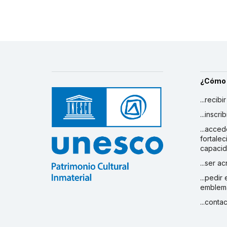
¿Cómo
...recibi
...inscr
...acced
fortalec
capaci
...ser a
...pedir
emblem
...conta