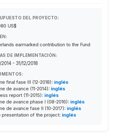
UPUESTO DEL PROYECTO:
980 US$
EN:
rlands earmarked contribution to the Fund
AS DE IMPLEMENTACIÓN:
/2014 - 31/12/2018
UMENTOS:
me final fase III (12-2018):
inglés
me de avance (11-2014):
inglés
ess report (11-2015):
inglés
me de avance phase I (08-2016):
inglés
me de avance fase II (10-2017):
inglés
 presentation of the project:
inglés