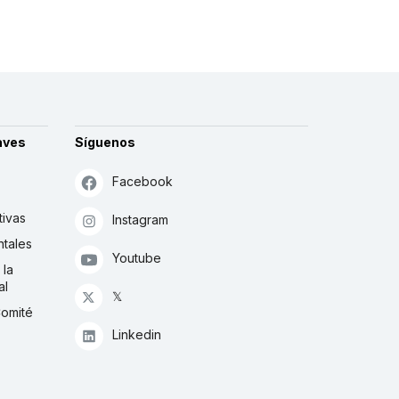
aves
Síguenos
Facebook
tivas
Instagram
tales
Youtube
 la
al
𝕏
Comité
Linkedin