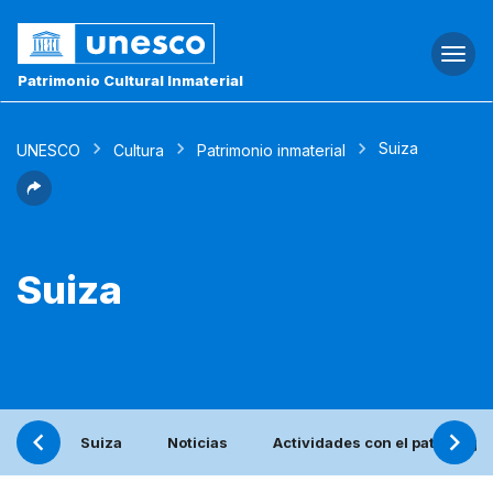
Togg
navi
Patrimonio Cultural Inmaterial
Suiza
UNESCO
Cultura
Patrimonio inmaterial
Suiza
Suiza
Noticias
Actividades con el patronage