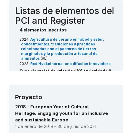
Listas de elementos del
PCI and Register
4 elementos inscritos
2024:
Agricultura de verano en fäbod y seter:
conocimientos, tradiciones y prácticas
relacionadas con el pastoreo de tierras
marginales y la producción artesanal de
alimentos
(RL)
2023:
Red Nyckelharpa, una difusión innovadora
de una tradición musical y de construcción de
Expediente(s) de prioridad (0) / prioridad (ii)
instrumentos con raíces en Suecia
(Art18)
en espera
2021:
Barcos nórdicos tradicionales de casco
trincado
(RL)
Torne River Dipnet Fishing, living heritage across the
2018:
“Tierra de Leyendas”, programa para
Swedish-Finnish border
(RL)
promover y revitalizar el arte de la narración en
Proyecto
la región de Kronoberg
(Art18)
2018 - European Year of Cultural
Heritage: Engaging youth for an inclusive
and sustainable Europe
1 de enero de 2019 – 30 de junio de 2021