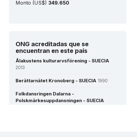
Monto (US$)
349.650
Ver todos los proyectos
ONG acreditadas que se
encuentran en este país
Ålakustens kulturarvsförening - SUECIA
2013
Berättarnätet Kronoberg - SUECIA
1990
Folkdansringen Dalarna -
Polskmärkesuppdansningen - SUECIA
1969
Stiftelsen Länsmuseet Västernorrland -
Más detalles
SUECIA
1978