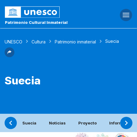
Togg
navi
Patrimonio Cultural Inmaterial
Suecia
UNESCO
Cultura
Patrimonio inmaterial
Suecia
Suecia
Noticias
Proyecto
Informe perió