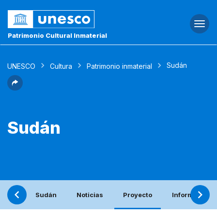
Togg
navi
Patrimonio Cultural Inmaterial
Sudán
UNESCO
Cultura
Patrimonio inmaterial
Sudán
Sudán
Noticias
Proyecto
Informe perió