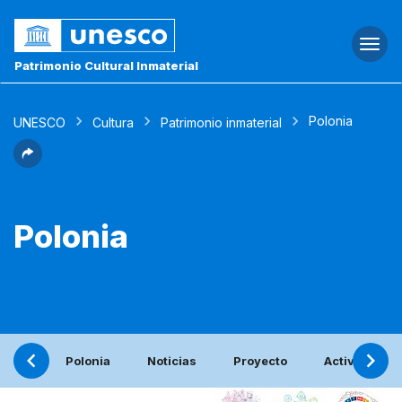
Togg
navi
Patrimonio Cultural Inmaterial
Polonia
UNESCO
Cultura
Patrimonio inmaterial
Polonia
Polonia
Noticias
Proyecto
Actividades 