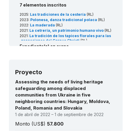
7 elementos inscritos
2025:
Las tradiciones de la cestería
(RL)
2023:
Polonesa, danza tradicional polaca
(RL)
2022:
La maderada
(RL)
2021:
La cetrería, un patrimonio humano vivo
(RL)
2021:
La tradición de los tapices florales para las
procesiones del Corpus Christi
(RL)
2020:
Expediente(s) en curso
Apicultura tradicional en los árboles
(RL)
2018:
Nacimientos navideños tradicionales
2027:
Assemblies (Sejmiki) of rural theatre groups: a
(szopka) de Cracovia
(RL)
comprehensive model for safeguarding intangible
cultural heritage
(Art18)
Proyecto
2026:
Saint Barbara's celebrations and traditions of
miners
(RL)
Assessing the needs of living heritage
2026:
Christmas Eve celebration in Lithuania, Poland
and Ukraine
(RL)
safeguarding among displaced
2026:
Transhumance, the seasonal droving of
communities from Ukraine in five
livestock
(RL)
neighboring countries: Hungary, Moldova,
Poland, Romania and Slovakia
1 de abril de 2022 – 1 de septiembre de 2022
Monto (US$)
57.800