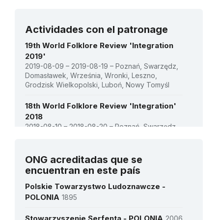
2018 - European Year of Cultural
Heritage: Engaging youth for an inclusive
Ver todos los proyectos
and sustainable Europe
Actividades con el patronage
1 de enero de 2019 – 30 de junio de 2021
19th World Folklore Review 'Integration
Monto (US$)
349.650
2019'
2019-08-09 – 2019-08-19 – Poznań, Swarzędz,
Domasławek, Września, Wronki, Leszno,
Grodzisk Wielkopolski, Luboń, Nowy Tomyśl
18th World Folklore Review 'Integration'
2018
2018-08-10 – 2018-08-20 – Poznań, Swarzędz,
Wronki, Września, Leszno Grodzisk
Wielkopolski, Luboń, Nowy Tomyśl
Vearse todas las actividades
ONG acreditadas que se
17th World Folklore Review 'Integration'
encuentran en este país
2017
Polskie Towarzystwo Ludoznawcze -
2017-08-12 – 2017-09-21 – Poznań, Swarzędz,
Wronki, Września, Leszno, Grodzisk
POLONIA
1895
Wielkopolski, Kostrzyn, Luboń, Nowy Tomyśl
Stowarzyszenie Serfenta - POLONIA
2006