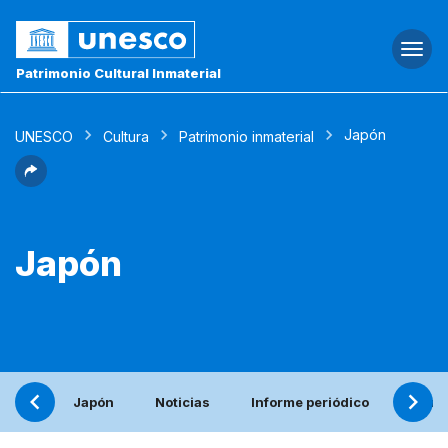
Togg
navi
Patrimonio Cultural Inmaterial
Japón
UNESCO
Cultura
Patrimonio inmaterial
Japón
Japón
Noticias
Informe periódico
Eleme