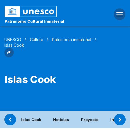
Togg
navi
Patrimonio Cultural Inmaterial
UNESCO
Cultura
Patrimonio inmaterial
Islas Cook
Islas Cook
Islas Cook
Noticias
Proyecto
Informe p