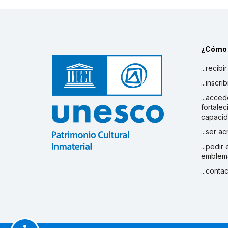
¿Cómo
...recibi
...inscr
...acced
fortalec
capaci
...ser a
...pedir
emblem
...conta