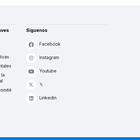
aves
Síguenos
Facebook
tivas
Instagram
tales
Youtube
 la
al
𝕏
Comité
Linkedin