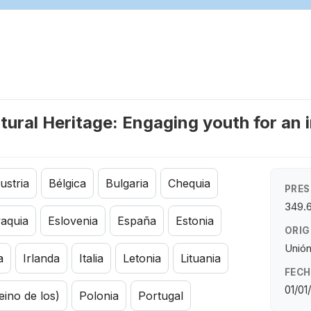
tural Heritage: Engaging youth for an 
ustria
Bélgica
Bulgaria
Chequia
PRES
349.
vaquia
Eslovenia
España
Estonia
ORIG
Unió
a
Irlanda
Italia
Letonia
Lituania
FECH
01/01
eino de los)
Polonia
Portugal