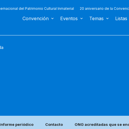
ternacional del Patrimonio Cultural Inmaterial
20 aniversario de la Convenc
Convención
Eventos
Temas
Listas
da
Informe periódico
Contacto
ONG acreditadas que se enc