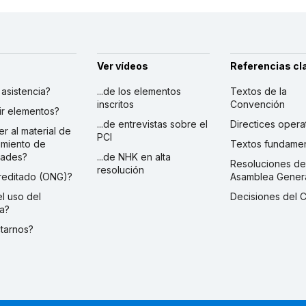
Ver vídeos
Referencias cl
r asistencia?
...de los elementos
Textos de la
inscritos
Convención
ibir elementos?
...de entrevistas sobre el
Directices opera
er al material de
PCI
imiento de
Textos fundamen
dades?
...de NHK en alta
Resoluciones de
resolución
creditado (ONG)?
Asamblea Gener
 el uso del
Decisiones del 
a?
ctarnos?