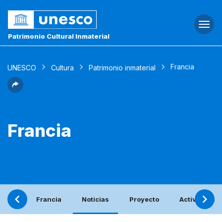
Togg
navi
Patrimonio Cultural Inmaterial
Francia
UNESCO
Cultura
Patrimonio inmaterial
Francia
Francia
Noticias
Proyecto
Actividades 