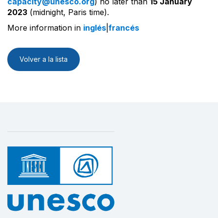
capacity@unesco.org
) no later than
15 January
2023
(midnight, Paris time).
More information in
inglés
|
francés
Volver a la lista