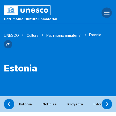
Togg
navi
Patrimonio Cultural Inmaterial
Estonia
UNESCO
Cultura
Patrimonio inmaterial
Estonia
Estonia
Noticias
Proyecto
Informe peri