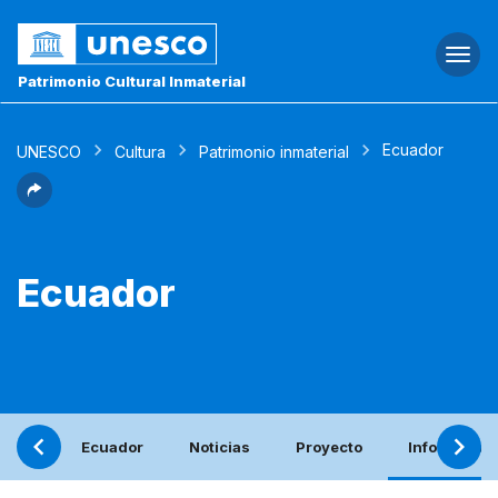
Togg
navi
Patrimonio Cultural Inmaterial
Ecuador
UNESCO
Cultura
Patrimonio inmaterial
Ecuador
Ecuador
Noticias
Proyecto
Informe per