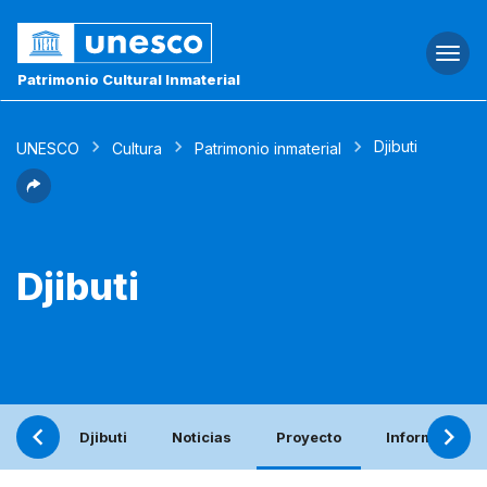
Togg
navi
Patrimonio Cultural Inmaterial
Djibuti
UNESCO
Cultura
Patrimonio inmaterial
Djibuti
Djibuti
Noticias
Proyecto
Informe perió