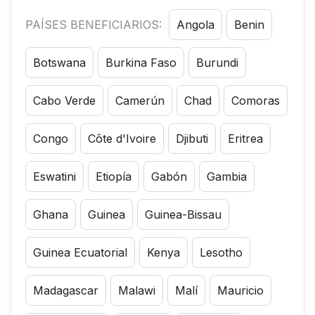
PAÍSES BENEFICIARIOS:
Angola
Benin
Botswana
Burkina Faso
Burundi
Cabo Verde
Camerún
Chad
Comoras
Congo
Côte d'Ivoire
Djibuti
Eritrea
Eswatini
Etiopía
Gabón
Gambia
Ghana
Guinea
Guinea-Bissau
Guinea Ecuatorial
Kenya
Lesotho
Madagascar
Malawi
Malí
Mauricio