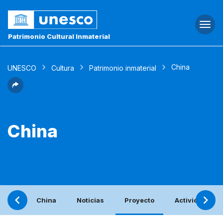
Togg
navi
Patrimonio Cultural Inmaterial
China
UNESCO
Cultura
Patrimonio inmaterial
China
China
Noticias
Proyecto
Actividades c