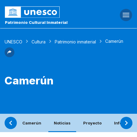
Togg
navi
Patrimonio Cultural Inmaterial
Camerún
UNESCO
Cultura
Patrimonio inmaterial
Camerún
Camerún
Noticias
Proyecto
Informe pe