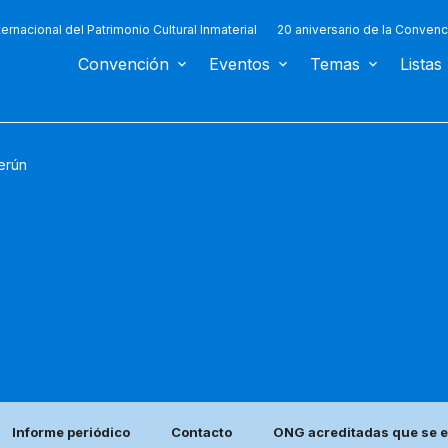
ternacional del Patrimonio Cultural Inmaterial
20 aniversario de la Convenc
Convención
Eventos
Temas
Listas
erún
Informe periódico
Contacto
ONG acreditadas que se e