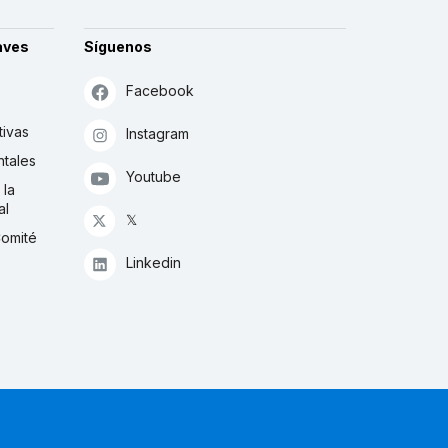
aves
Síguenos
Facebook
tivas
Instagram
tales
Youtube
 la
al
𝕏
Comité
Linkedin