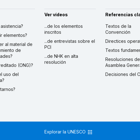
Ver vídeos
Referencias cl
r asistencia?
...de los elementos
Textos de la
inscritos
Convención
ibir elementos?
...de entrevistas sobre el
Directices opera
er al material de
PCI
imiento de
Textos fundamen
dades?
...de NHK en alta
Resoluciones de
resolución
creditado (ONG)?
Asamblea Gener
 el uso del
Decisiones del 
a?
ctarnos?
Explorar la UNESCO