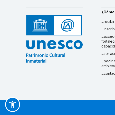
¿Cómo
...recibi
...inscr
...acced
fortalec
capaci
...ser a
...pedir
emblem
...conta