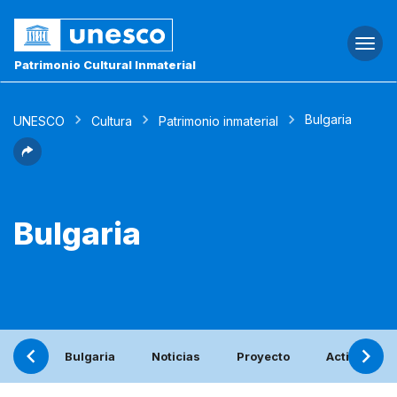
Togg
navi
Patrimonio Cultural Inmaterial
Bulgaria
UNESCO
Cultura
Patrimonio inmaterial
Bulgaria
Bulgaria
Noticias
Proyecto
Actividades