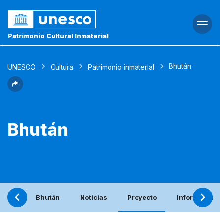
Togg
navi
Patrimonio Cultural Inmaterial
Bhután
UNESCO
Cultura
Patrimonio inmaterial
Bhután
Bhután
Noticias
Proyecto
Informe peri