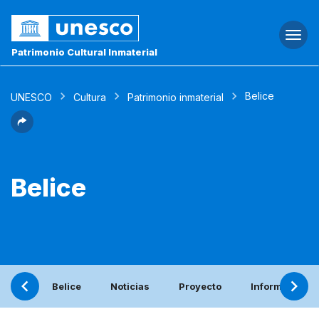
Togg
navi
Patrimonio Cultural Inmaterial
Belice
UNESCO
Cultura
Patrimonio inmaterial
Belice
Belice
Noticias
Proyecto
Informe perió