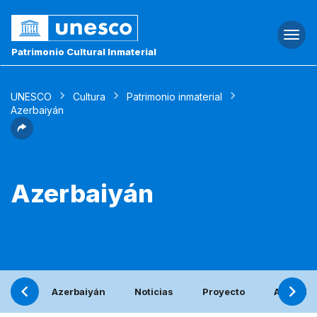
Togg
navi
Patrimonio Cultural Inmaterial
UNESCO
Cultura
Patrimonio inmaterial
Azerbaiyán
Azerbaiyán
Azerbaiyán
Noticias
Proyecto
Activida