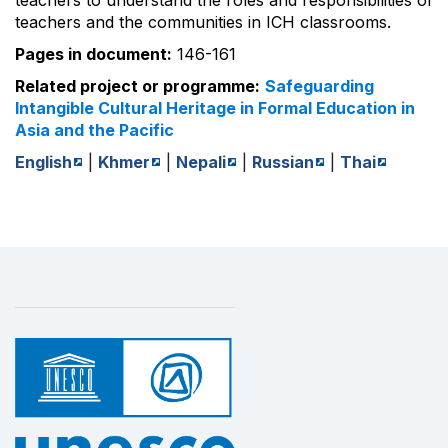
teachers to understand the roles and responsibilities of
teachers and the communities in ICH classrooms.
Pages in document:
146-161
Related project or programme:
Safeguarding
Intangible Cultural Heritage in Formal Education in
Asia and the Pacific
English
|
Khmer
|
Nepali
|
Russian
|
Thai