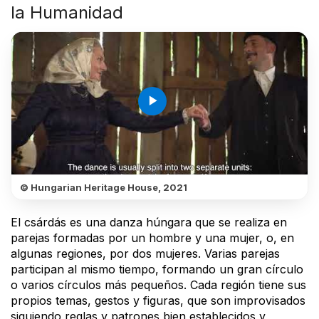
la Humanidad
play_arrow
© Hungarian Heritage House, 2021
El csárdás es una danza húngara que se realiza en
parejas formadas por un hombre y una mujer, o, en
algunas regiones, por dos mujeres. Varias parejas
participan al mismo tiempo, formando un gran círculo
o varios círculos más pequeños. Cada región tiene sus
propios temas, gestos y figuras, que son improvisados
siguiendo reglas y patrones bien establecidos y