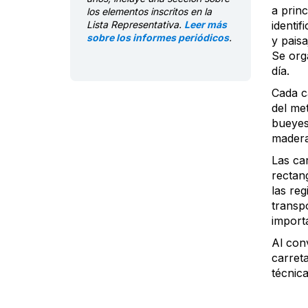
a princ
los elementos inscritos en la
Lista Representativa.
Leer más
identif
sobre los informes periódicos
.
y pais
Se org
día.
Cada c
del me
bueyes
madera
Las ca
rectan
las reg
transp
importa
Al con
carret
técnica