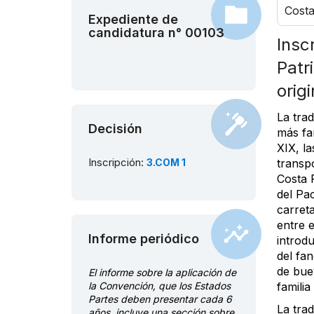
Costa
Expediente de
candidatura n° 00103
Insc
Patr
orig
La trad
Decisión
más fa
XIX, la
Inscripción:
3.COM 1
transpo
Costa 
del Pac
carreta
entre e
Informe periódico
introd
del fa
de bue
El informe sobre la aplicación de
la Convención, que los Estados
familia
Partes deben presentar cada 6
La tra
años, incluye una sección sobre