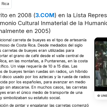
 Rica
rito en 2008 (
3.COM
) en la Lista Repre
imonio Cultural Inmaterial de la Human
inalmente en 2005)
icional carreta de bueyes es el tipo de artesanía
moso de Costa Rica. Desde mediados del siglo
s carretas de bueyes eran utilizadas para
rtar el grano de café desde el valle central de
Rica, en las montañas, a Puntarenas, en la costa
ífico. Un viaje requería de 10 a 15 días. Las
s de bueyes tenían ruedas sin radios, un híbrido
l disco usado por los aztecas y la rueda de radios
ucida por los españoles, para avanzar en medio
ngo sin atascarse. En muchos casos, las carretas
yes eran el único medio de transporte de una
© UN
 y simbolizaban su estatuto social.
dición de pintar y engalanar las carretas comenzó