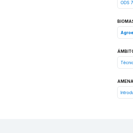
ODS 7:
BIOMA
Agro
ÁMBIT
Técnic
AMEN
Introd