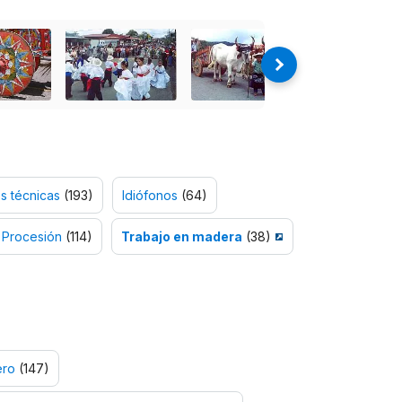
s técnicas
(193)
Idiófonos
(64)
Procesión
(114)
Trabajo en madera
(38)
ero
(147)