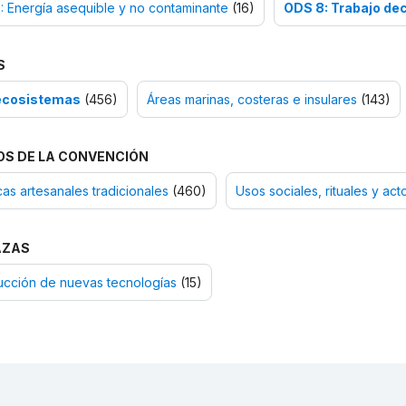
 Energía asequible y no contaminante
(16)
ODS 8: Trabajo de
S
ecosistemas
(456)
Áreas marinas, costeras e insulares
(143)
OS DE LA CONVENCIÓN
as artesanales tradicionales
(460)
Usos sociales, rituales y act
AZAS
ucción de nuevas tecnologías
(15)