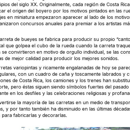
ipios del siglo XX. Originalmente, cada región de Costa Rica
icar el origen del boyero por los motivos pintados en las rue
ajes en miniatura empezaron aparecer al lado de los motivo
anizaron concursos anuales para premiar a los artistas m
arreta de bueyes se fabrica para producir su propio “canto”
tal que golpea el cubo de la rueda cuando la carreta traqu
 se convirtieron en motivo de orgullo individual, se las co
s de mejor calidad para producir los mejores sonidos.
rretas variopintas y ricamente engalanadas de hoy se parec
gulares, con un cuadro de caña y toscamente labrados y cub
iones de Costa Rica, los camiones y los trenes han substit
orte, pero éstas siguen siendo símbolos fuertes del pasado
nte en los desfiles y las celebraciones religiosas y profana
vertirse la mayoría de las carretas en un medio de transpo
as, y por tanto también ha disminuido en las últimas décad
 para fabricarlas y decorarlas.