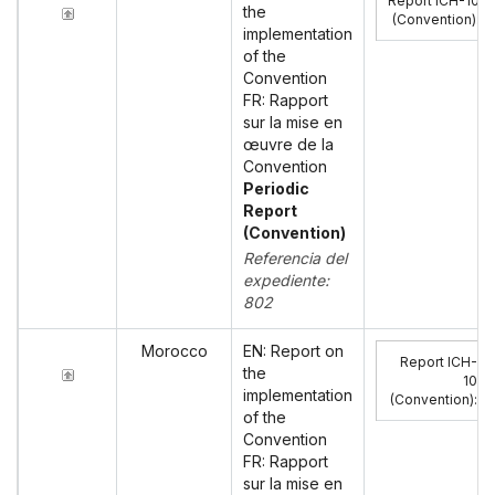
Report ICH-10
the
(Convention)
:
implementation
of the
Convention
FR: Rapport
sur la mise en
œuvre de la
Convention
Periodic
Report
(Convention)
Referencia del
expediente:
802
Morocco
EN: Report on
Report ICH-
the
10
implementation
(Convention)
:
of the
Convention
FR: Rapport
sur la mise en