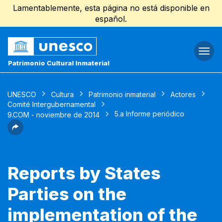
Lamentablemente, esta página no está disponible en
español.
Togg
navi
Patrimonio Cultural Inmaterial
UNESCO
Cultura
Patrimonio inmaterial
Actores
Comité Intergubernamental
5.a Informe periódico
9.COM - noviembre de 2014
Reports by States
Parties on the
implementation of the