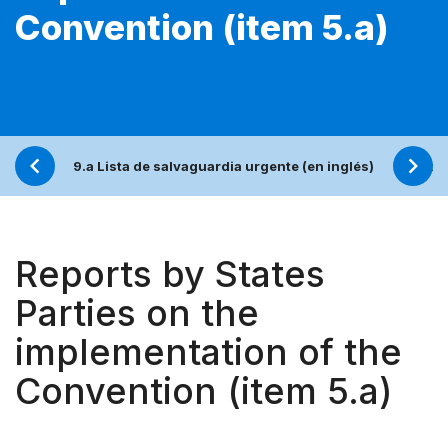
Convention (item 5.a)
9.a Lista de salvaguardia urgente (en inglés)
9.b 
Reports by States
Parties on the
implementation of the
Convention (item 5.a)