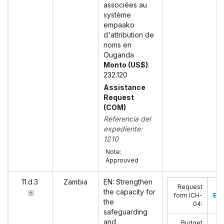
associées au
système
empaako
d'attribution de
noms en
Ouganda
Monto (US$)
:
232.120
Assistance
Request
(COM)
Referencia del
expediente:
1210
Note:
Approuved
11.d.3
Zambia
EN: Strengthen
Request
the capacity for
form ICH-
Eng
the
04
:
safeguarding
and
Budget