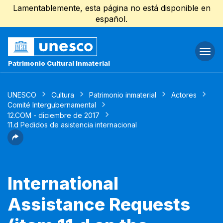
Lamentablemente, esta página no está disponible en
español.
Togg
navi
Patrimonio Cultural Inmaterial
UNESCO
Cultura
Patrimonio inmaterial
Actores
Comité Intergubernamental
12.COM - diciembre de 2017
11.d Pedidos de asistencia internacional
International
Assistance Requests