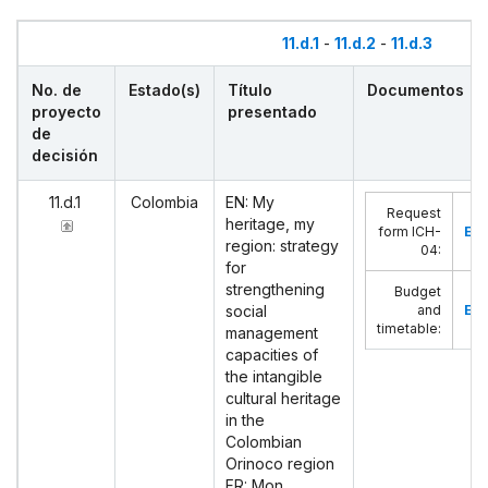
11.d.1
-
11.d.2
-
11.d.3
No. de
Estado(s)
Título
Documentos
proyecto
presentado
de
decisión
11.d.1
Colombia
EN: My
Request
heritage, my
form ICH-
Eng
region: strategy
04
:
for
strengthening
Budget
social
and
Eng
timetable
:
management
capacities of
the intangible
cultural heritage
in the
Colombian
Orinoco region
FR: Mon