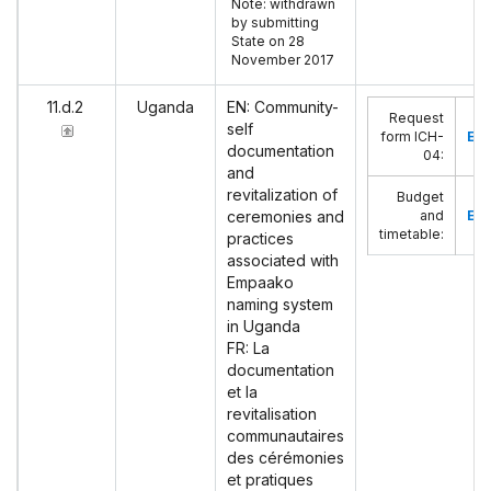
Note: withdrawn
by submitting
State on 28
November 2017
11.d.2
Uganda
EN: Community-
Request
self
form ICH-
Eng
documentation
04
:
and
revitalization of
Budget
ceremonies and
and
Eng
timetable
:
practices
associated with
Empaako
naming system
in Uganda
FR: La
documentation
et la
revitalisation
communautaires
des cérémonies
et pratiques