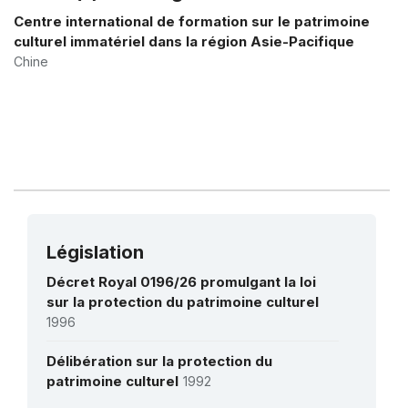
Centre international de formation sur le patrimoine
Plan d'action pour la sauvegarde du
culturel immatériel dans la région Asie-Pacifique
ballet Royal
Chine
1 novembre 2005 – 1 décembre 2008
Montant (US$)
80 829
Législation
Décret Royal 0196/26 promulgant la loi
sur la protection du patrimoine culturel
1996
Délibération sur la protection du
patrimoine culturel
1992