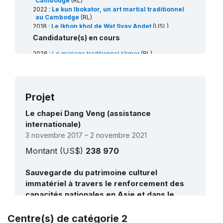
Cambodge
(RL)
2022 :
Le kun lbokator, un art martial traditionnel
au Cambodge
(RL)
2018 :
Le lkhon khol de Wat Svay Andet
(USL)
2016 :
Le chapei Dang Veng
(USL)
Candidature(s) en cours
2015 :
Les rituels et jeux de tir à la corde
(RL)
2008 :
Le Ballet royal du Cambodge
(RL)
2026 :
Le mariage traditionnel khmer
(RL)
2008 :
Le Sbek Thom, théâtre d’ombres khmer
(RL)
Projet
Dossiers de priorité (0) / priorité (ii) en
Le chapei Dang Veng (assistance
attente
internationale)
Mohasangkran chnam thmey, the traditional Khmer
3 novembre 2017 – 2 novembre 2021
New Year in Cambodia
(RL)
Montant (US$)
238 970
Sauvegarde du patrimoine culturel
immatériel à travers le renforcement des
capacités nationales en Asie et dans le
Pacifique
1 novembre 2011 – 1 mai 2014
Centre(s) de catégorie 2
Voir tous les projets
Montant (US$)
1 020 484