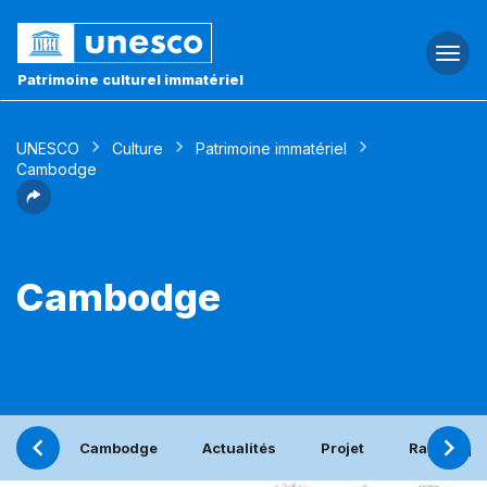
Togg
navi
Patrimoine culturel immatériel
UNESCO
Culture
Patrimoine immatériel
Cambodge
Cambodge
Cambodge
Actualités
Projet
Rapport pé