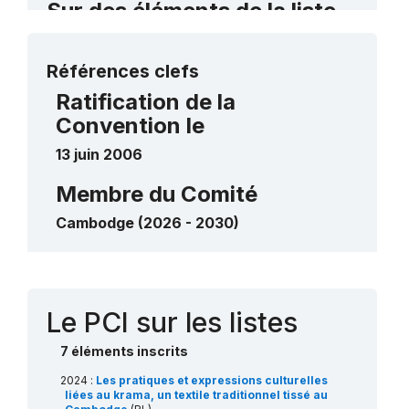
Sur des éléments de la liste
de sauvegarde urgente
Plus de détails
Le lkhon khol de Wat Svay Andet
2018
Références clefs
____
Le chapei Dang Veng
2016
Ratification de la
____
Convention le
13 juin 2006
Membre du Comité
Cambodge (2026 - 2030)
Contact
Le PCI sur les listes
7 éléments inscrits
2024 :
Les pratiques et expressions culturelles
liées au krama, un textile traditionnel tissé au