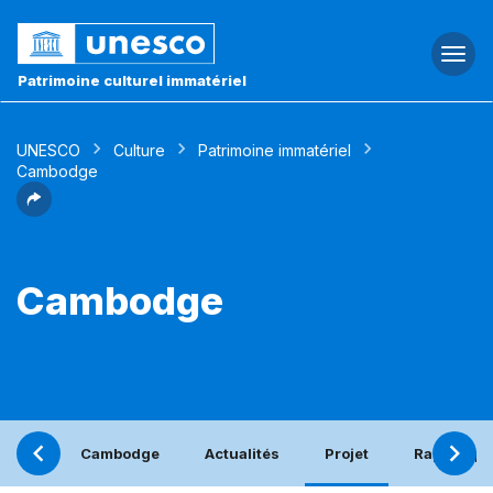
Togg
navi
Patrimoine culturel immatériel
UNESCO
Culture
Patrimoine immatériel
Cambodge
Cambodge
Cambodge
Actualités
Projet
Rapport pé