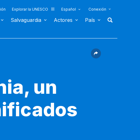
ión
Explorar la UNESCO
Español
Conexión
Salvaguardia
Actores
País
ia, un
nificados