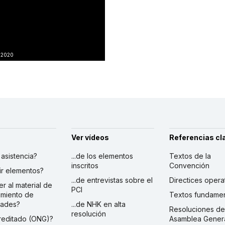
, 2020
Ver vídeos
Referencias cl
r asistencia?
...de los elementos
Textos de la
inscritos
Convención
ibir elementos?
...de entrevistas sobre el
Directices opera
er al material de
PCI
imiento de
Textos fundamen
dades?
...de NHK en alta
Resoluciones de
resolución
creditado (ONG)?
Asamblea Gener