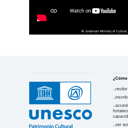
© Jordanian Ministry of Culture
¿Cómo
...recibi
...inscr
...acced
fortalec
capaci
...ser a