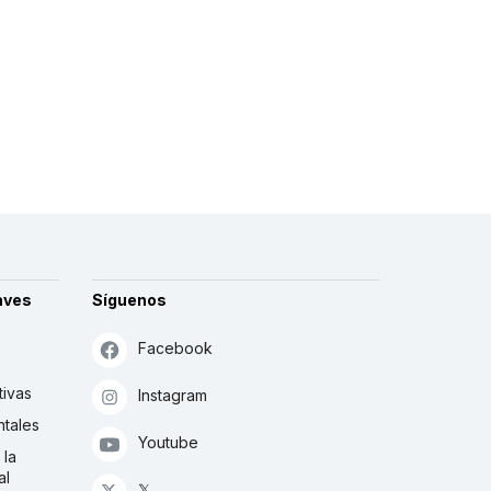
aves
Síguenos
Facebook
tivas
Instagram
tales
Youtube
 la
al
𝕏