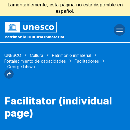
Lamentablemente, esta página no está disponible en
español.
Togg
navi
Patrimonio Cultural Inmaterial
UNESCO
Cultura
Patrimonio inmaterial
Fortalecimiento de capacidades
Facilitadores
- George Litswa
Facilitator (individual
page)