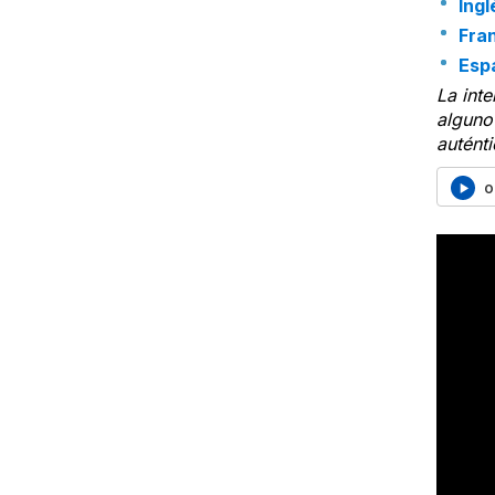
Ingl
Fra
Esp
La inte
alguno 
auténti
o