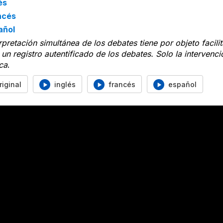
és
ncés
añol
rpretación simultánea de los debates tiene por objeto facil
un registro autentificado de los debates. Solo la intervenc
ca
.
riginal
inglés
francés
español