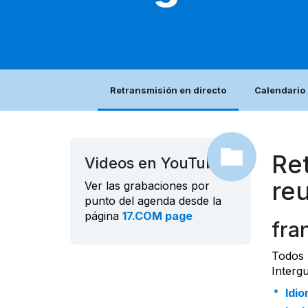
Retransmisión en directo
Calendario
Re
Videos en YouTube
re
Ver las grabaciones por
punto del agenda desde la
página
17.COM page
fra
Todos 
Interg
Idio