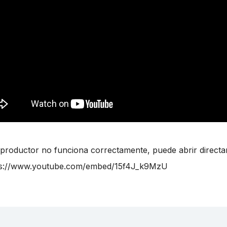
reproductor no funciona correctamente, puede abrir directa
ps://www.youtube.com/embed/15f4J_k9MzU