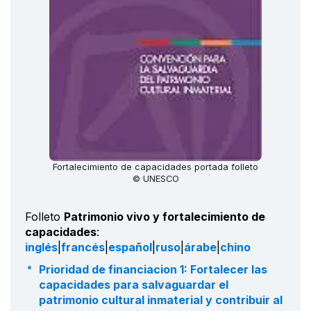
Fortalecimiento de capacidades portada folleto
© UNESCO
Folleto
Patrimonio vivo y fortalecimiento de
capacidades
:
inglés
|
francés
|
español
|
ruso
|
árabe
|
chino
Prioridad de financiacion 1: Fortalecer las
capacidades para salvaguardar el
patrimonio cultural inmaterial y contribuir al