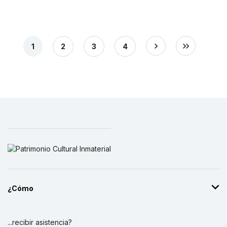
1
2
3
4
¿Cómo
...recibir asistencia?