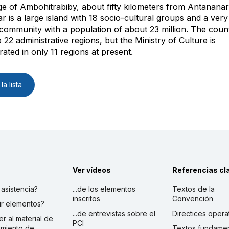
lage of Ambohitrabiby, about fifty kilometers from Antananar
 is a large island with 18 socio-cultural groups and a very
ommunity with a population of about 23 million. The count
o 22 administrative regions, but the Ministry of Culture is
ated in only 11 regions at present.
la lista
Ver vídeos
Referencias cl
r asistencia?
...de los elementos
Textos de la
inscritos
Convención
ibir elementos?
...de entrevistas sobre el
Directices opera
er al material de
PCI
imiento de
Textos fundamen