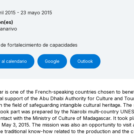
ril 2015 - 23 mayo 2015
ón(es)
anarivo
 de fortalecimiento de capacidades
 al calendario
Google
Outlook
 is one of the French-speaking countries chosen to benef
ial support of the Abu Dhabi Authority for Culture and Tou
 the field of safeguarding intangible cultural heritage. The 
took part was prepared by the Nairobi multi-country UNES
ontact with the Ministry of Culture of Madagascar. It took p
o May 3, 2015. The mission was also an opportunity to visit 
e traditional know-how related to the production and the cra