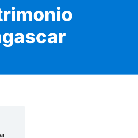
trimonio
agascar
ar