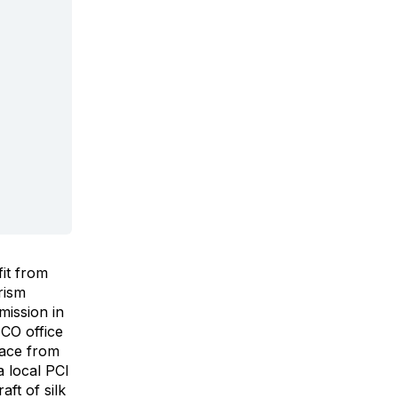
it from
rism
mission in
CO office
lace from
a local PCI
ft of silk