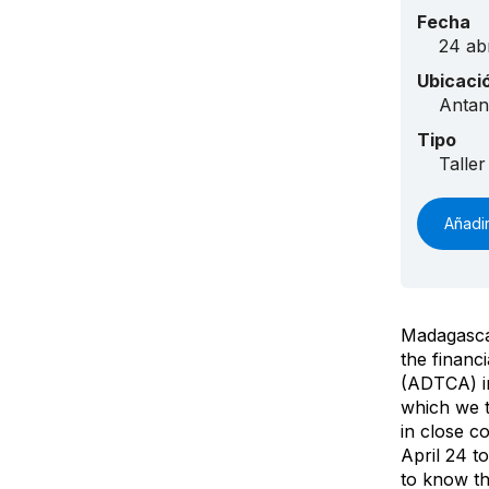
Fecha
24 ab
Ubicaci
Antan
Tipo
Taller
Añadir
Madagascar
the financ
(ADTCA) in
which we 
in close c
April 24 t
to know th