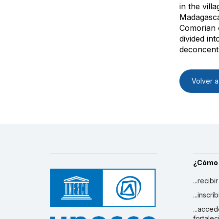
in the vil
Madagascar
Comorian c
divided int
deconcentr
Volver a 
¿Cómo
...recibi
...inscr
...acced
fortalec