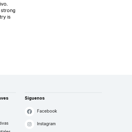
ivo.
 strong
ry is
aves
Síguenos
Facebook
tivas
Instagram
tales