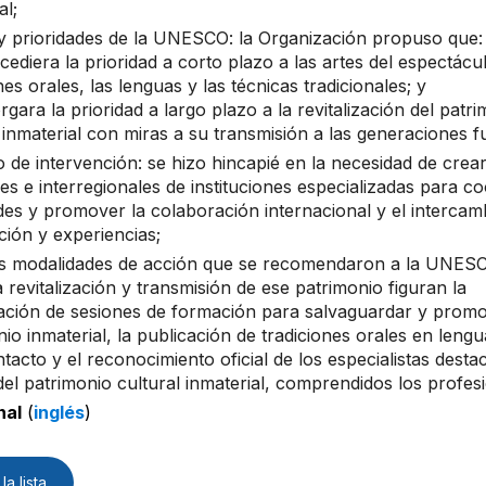
al;
y prioridades de la UNESCO: la Organización propuso que:
ediera la prioridad a corto plazo a las artes del espectácul
nes orales, las lenguas y las técnicas tradicionales; y
rgara la prioridad a largo plazo a la revitalización del patr
 inmaterial con miras a su transmisión a las generaciones f
o de intervención: se hizo hincapié en la necesidad de crea
es e interregionales de instituciones especializadas para c
ades y promover la colaboración internacional y el intercam
ción y experiencias;
as modalidades de acción que se recomendaron a la UNES
a revitalización y transmisión de ese patrimonio figuran la
ación de sesiones de formación para salvaguardar y promo
io inmaterial, la publicación de tradiciones orales en lengu
tacto y el reconocimiento oficial de los especialistas desta
el patrimonio cultural inmaterial, comprendidos los profesi
nal
(
inglés
)
la lista