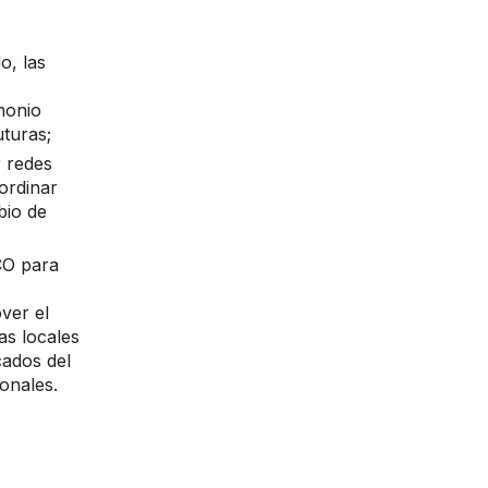
o, las
imonio
uturas;
r redes
oordinar
bio de
CO para
ver el
as locales
cados del
onales.