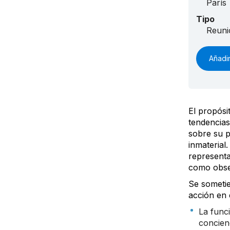
París
Tipo
Reuni
Añadir
El propósi
tendencias
sobre su p
inmaterial.
representa
como obse
Se sometie
acción en 
La func
concien