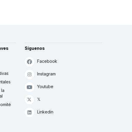
aves
Síguenos
Facebook
tivas
Instagram
tales
Youtube
 la
al
𝕏
Comité
Linkedin