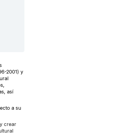
s
996-2001) y
ural
os,
s, así
ecto a su
 y crear
ltural