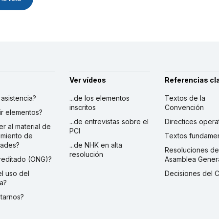
Ver vídeos
Referencias cl
r asistencia?
...de los elementos
Textos de la
inscritos
Convención
ibir elementos?
...de entrevistas sobre el
Directices opera
er al material de
PCI
imiento de
Textos fundamen
dades?
...de NHK en alta
Resoluciones de
resolución
creditado (ONG)?
Asamblea Gener
 el uso del
Decisiones del 
a?
ctarnos?