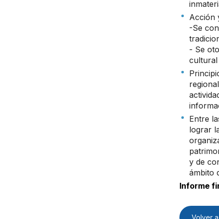
inmateri
Acción 
-Se conc
tradicio
- Se oto
cultural
Principi
regional
activid
informa
Entre l
lograr l
organiz
patrimon
y de con
ámbito d
Informe fi
Volver a 