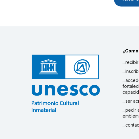
¿Cómo
...recibi
...inscr
...acced
fortalec
capaci
...ser a
...pedir
emblem
...conta