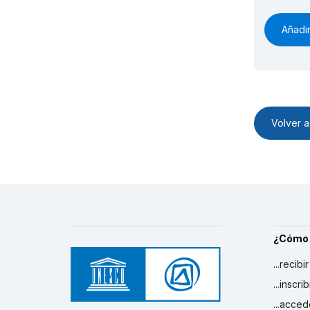
Añadir
Volver a 
¿Cómo
...recibi
...inscr
...acced