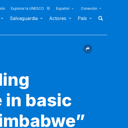
ión
Explorar la UNESCO
Español
Conexión
Salvaguardia
Actores
País
ding
 in basic
 Zimbabwe”