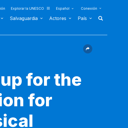
ión
Explorar la UNESCO
Español
Conexión
Salvaguardia
Actores
País
up for the
ion for
ical