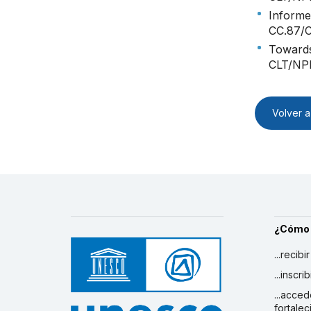
Informe 
CC.87/
Towards
CLT/NP
Volver a 
¿Cómo
...recibi
...inscr
...acced
fortalec