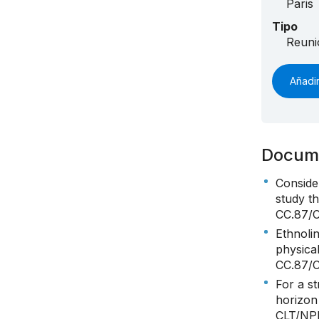
Paris
Tipo
Reuni
Añadir
Docum
Conside
study t
CC.87/
Ethnoli
physical
CC.87/
For a st
horizon
CLT/NP