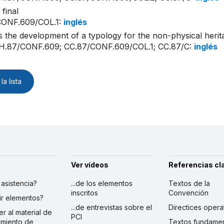
final
CONF.609/COL.1
:
inglés
 the development of a typology for the non-physical herit
H.87/CONF.609; CC.87/CONF.609/COL.1; CC.87/C
:
inglés
la lista
Ver vídeos
Referencias cl
r asistencia?
...de los elementos
Textos de la
inscritos
Convención
ibir elementos?
...de entrevistas sobre el
Directices opera
er al material de
PCI
imiento de
Textos fundamen