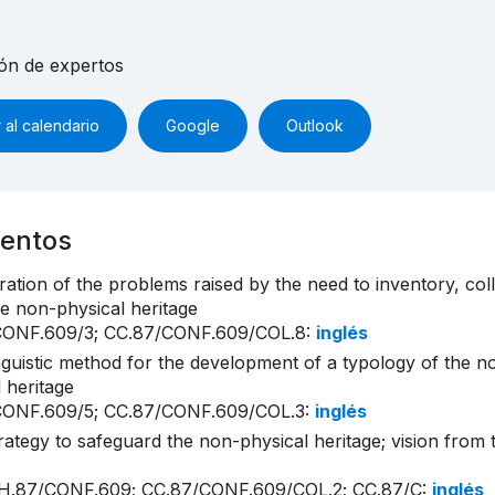
ón de expertos
 al calendario
Google
Outlook
entos
ration of the problems raised by the need to inventory, col
he non-physical heritage
CONF.609/3; CC.87/CONF.609/COL.8
:
inglés
nguistic method for the development of a typology of the n
 heritage
CONF.609/5; CC.87/CONF.609/COL.3
:
inglés
rategy to safeguard the non-physical heritage; vision from 
H.87/CONF.609; CC.87/CONF.609/COL.2; CC.87/C
:
inglés