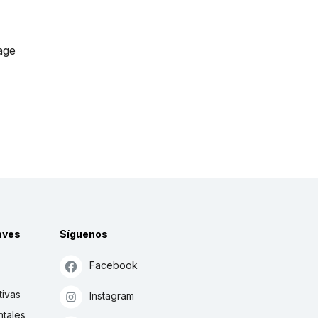
age
aves
Síguenos
Facebook
tivas
Instagram
tales