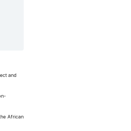
lect and
on-
the African