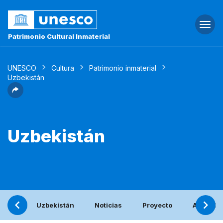
Togg
navi
Patrimonio Cultural Inmaterial
UNESCO
Cultura
Patrimonio inmaterial
Uzbekistán
Uzbekistán
Uzbekistán
Noticias
Proyecto
Activida