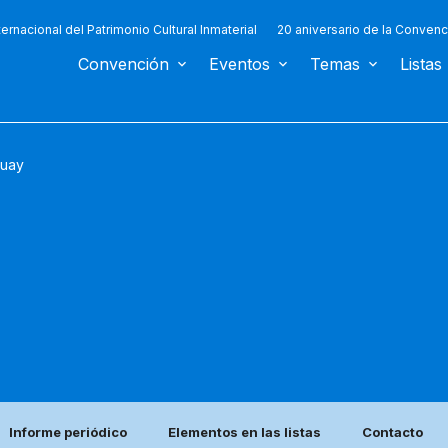
ternacional del Patrimonio Cultural Inmaterial
20 aniversario de la Convenc
Convención
Eventos
Temas
Listas
uay
Informe periódico
Elementos en las listas
Contacto