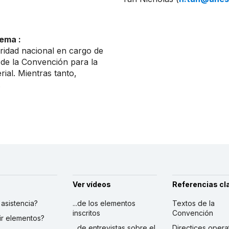
ema :
ridad nacional en cargo de
 de la Convención para la
ial. Mientras tanto,
.
Ver vídeos
Referencias cl
r asistencia?
...de los elementos
Textos de la
inscritos
Convención
ibir elementos?
...de entrevistas sobre el
Directices opera