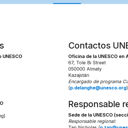
s
Contactos U
to UNESCO
Oficina de la UNESCO en 
67, Tole Bi Street
050000 Almaty
Kazajstán
Encargado de programa Cul
(
p.delanghe@unesco.org
)
Responsable r
CO
Sede de la UNESCO (secci
ng)
Responsable regional:
Tan Nicholas (
n.tan@unes