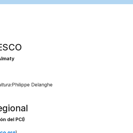
NESCO
Almaty
tura:
Philippe Delanghe
egional
ón del PCI)
co.org
)