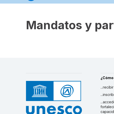
Mandatos y par
¿Cómo
...recibi
...inscr
...acced
fortalec
capaci