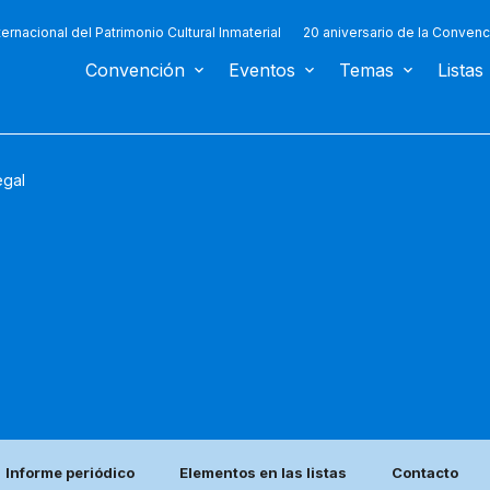
ternacional del Patrimonio Cultural Inmaterial
20 aniversario de la Convenc
Convención
Eventos
Temas
Listas
gal
Informe periódico
Elementos en las listas
Contacto