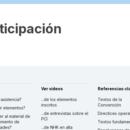
ticipación
Ver vídeos
Referencias cl
r asistencia?
...de los elementos
Textos de la
inscritos
Convención
ibir elementos?
...de entrevistas sobre el
Directices opera
er al material de
PCI
imiento de
Textos fundamen
dades?
...de NHK en alta