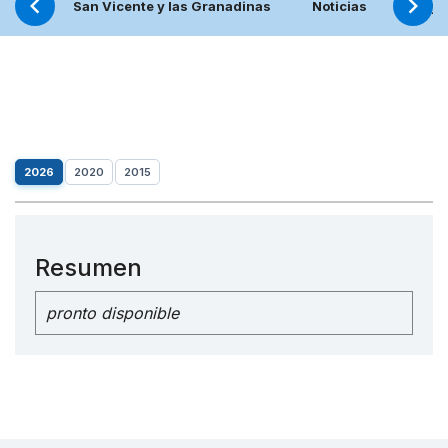
San Vicente y las Granadinas
Noticias
Proye
2026
2020
2015
Resumen
pronto disponible