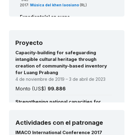
2017:
Música del khen laosiano
(RL)
Expediente(s) en curso
2026:
Larb: a culinary symbol of Lao cultural identity
(RL)
Proyecto
Capacity-building for safeguarding
Expediente(s) de prioridad (0) / prioridad (ii)
intangible cultural heritage through
en espera
creation of community-based inventory
for Luang Prabang
Tradition of Su-Kwan (Soukhouane/Sukhuane) or
Sukhuane ceremony
(RL)
4 de noviembre de 2019 – 3 de abril de 2023
Monto (US$)
99.886
Strengthening national capacities for
effective safeguarding of intangible
cultural heritage in Asia and the Pacific
Ver todos los proyectos
1 de abril de 2015 – 31 de octubre de 2017
Actividades con el patronage
Monto (US$)
899.835
IMACO International Conference 2017