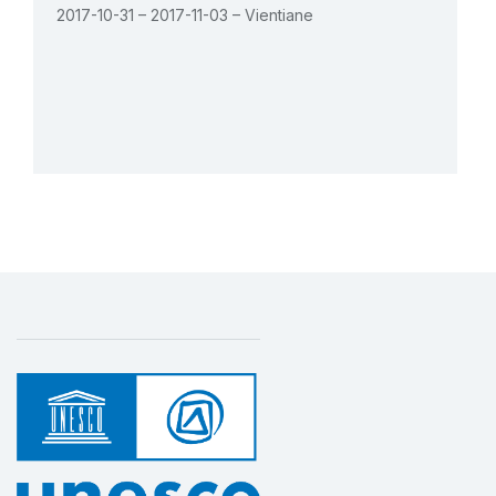
2017-10-31 – 2017-11-03 – Vientiane
Safeguarding Intangible Cultural Heritage
through the Strengthening of National
Capacities in Lao PDR
1 de noviembre de 2011 – 1 de junio de 2014
Monto (US$)
200.000
Vearse todas las actividades