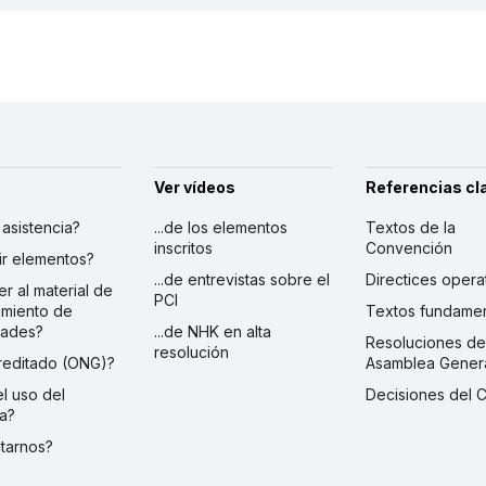
Ver vídeos
Referencias cl
r asistencia?
...de los elementos
Textos de la
inscritos
Convención
ibir elementos?
...de entrevistas sobre el
Directices opera
er al material de
PCI
imiento de
Textos fundamen
dades?
...de NHK en alta
Resoluciones de
resolución
creditado (ONG)?
Asamblea Gener
 el uso del
Decisiones del 
a?
ctarnos?