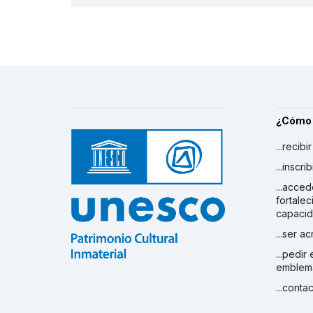
¿Cómo
...recibi
...inscr
...acced
fortalec
capaci
...ser a
...pedir
emblem
...conta