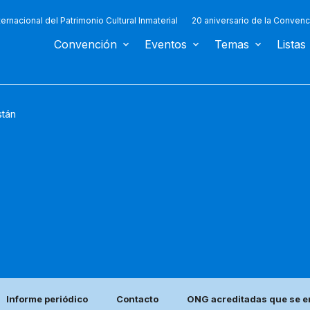
ternacional del Patrimonio Cultural Inmaterial
20 aniversario de la Convenc
Convención
Eventos
Temas
Listas
stán
Informe periódico
Contacto
ONG acreditadas que se e