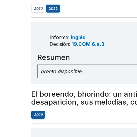
2030
2022
Informe:
inglés
Decisión:
19.COM 6.a.3
Resumen
pronto disponible
El boreendo, bhorindo: un ant
desaparición, sus melodías, c
2029