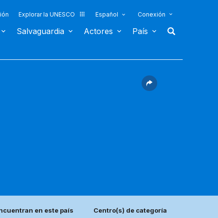
ión
Explorar la UNESCO
Español
Conexión
Salvaguardia
Actores
País
ncuentran en este país
Centro(s) de categoría 2