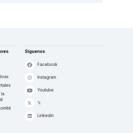
aves
Síguenos
Facebook
tivas
Instagram
tales
Youtube
 la
al
𝕏
Comité
Linkedin